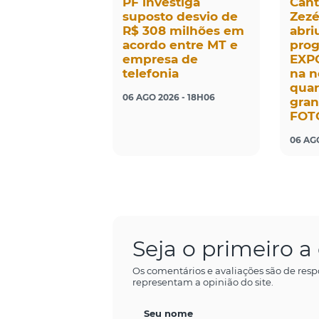
PF investiga
Cant
suposto desvio de
Zezé
R$ 308 milhões em
abri
acordo entre MT e
pro
empresa de
EXP
telefonia
na n
quar
06 AGO 2026 - 18H06
gran
FOT
06 AGO
Seja o primeiro 
Os comentários e avaliações são de resp
representam a opinião do site.
Seu nome