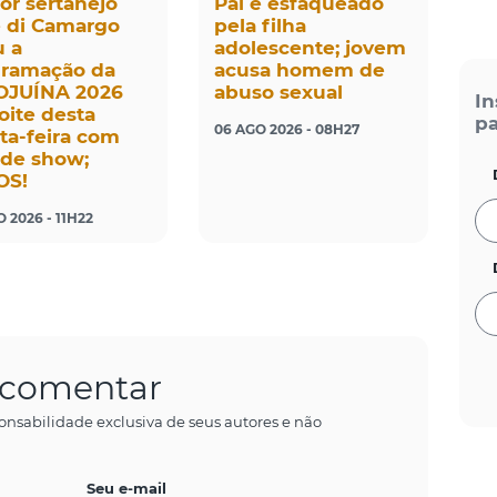
or sertanejo
Pai é esfaqueado
 di Camargo
pela filha
u a
adolescente; jovem
gramação da
acusa homem de
OJUÍNA 2026
abuso sexual
In
oite desta
pa
06 AGO 2026 - 08H27
ta-feira com
de show;
OS!
 2026 - 11H22
a comentar
onsabilidade exclusiva de seus autores e não
Seu e-mail