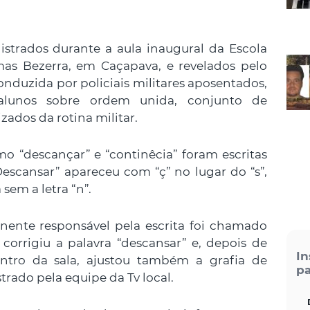
istrados durante a aula inaugural da Escola
mas Bezerra, em Caçapava, e revelados pelo
conduzida por policiais militares aposentados,
 alunos sobre ordem unida, conjunto de
dos da rotina militar.
mo “descançar” e “continêcia” foram escritas
escansar” apareceu com “ç” no lugar do “s”,
sem a letra “n”.
nte responsável pela escrita foi chamado
 corrigiu a palavra “descansar” e, depois de
In
ntro da sala, ajustou também a grafia de
pa
strado pela equipe da Tv local.