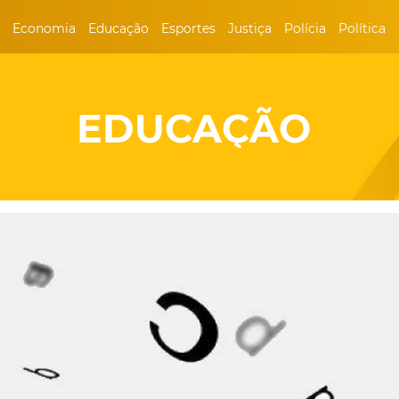
Economia
Educação
Esportes
Justiça
Polícia
Política
EDUCAÇÃO