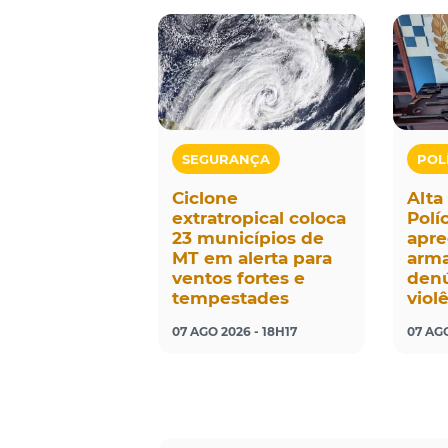
SEGURANÇA
POL
Ciclone
Alta
extratropical coloca
Políc
23 municípios de
apre
MT em alerta para
arma
ventos fortes e
denú
tempestades
viol
07 AGO 2026 - 18H17
07 AGO