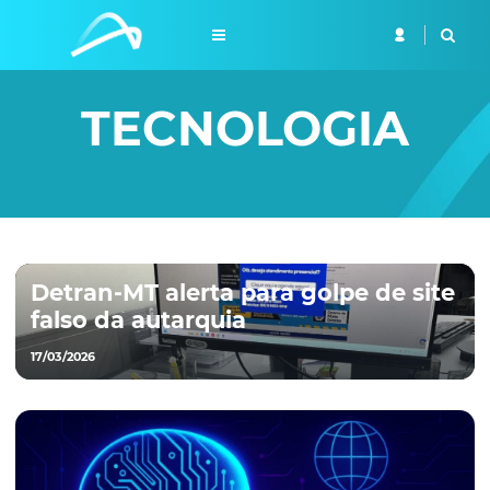
TECNOLOGIA
Detran-MT alerta para golpe de site
falso da autarquia
17/03/2026