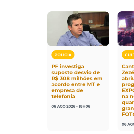
POLÍCIA
CUL
PF investiga
Cant
suposto desvio de
Zezé
R$ 308 milhões em
abri
acordo entre MT e
pro
empresa de
EXP
telefonia
na n
quar
06 AGO 2026 - 18H06
gran
FOT
06 AGO