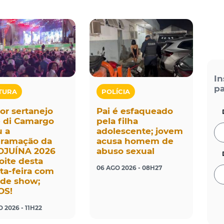
In
pa
TURA
POLÍCIA
or sertanejo
Pai é esfaqueado
 di Camargo
pela filha
u a
adolescente; jovem
gramação da
acusa homem de
OJUÍNA 2026
abuso sexual
oite desta
06 AGO 2026 - 08H27
ta-feira com
de show;
OS!
 2026 - 11H22