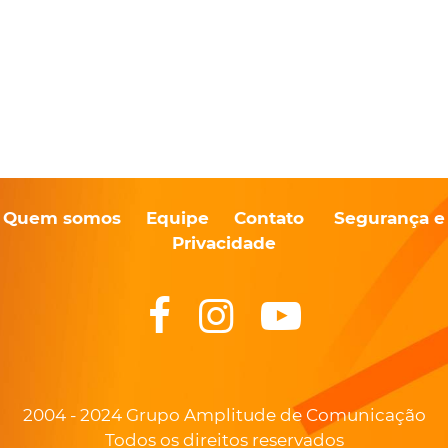
Quem somos
Equipe
Contato
Segurança e
Privacidade
2004 - 2024 Grupo Amplitude de Comunicação
Todos os direitos reservados