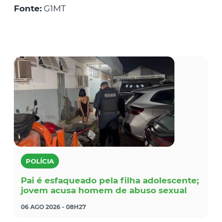
Fonte:
G1MT
POLÍCIA
Pai é esfaqueado pela filha adolescente;
jovem acusa homem de abuso sexual
06 AGO 2026 - 08H27