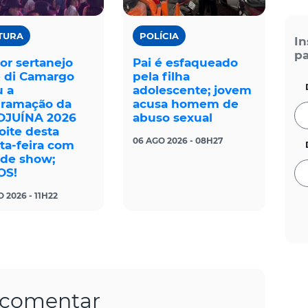
TURA
POLÍCIA
In
pa
or sertanejo
Pai é esfaqueado
 di Camargo
pela filha
u a
adolescente; jovem
gramação da
acusa homem de
OJUÍNA 2026
abuso sexual
oite desta
06 AGO 2026 - 08H27
ta-feira com
de show;
OS!
 2026 - 11H22
a comentar