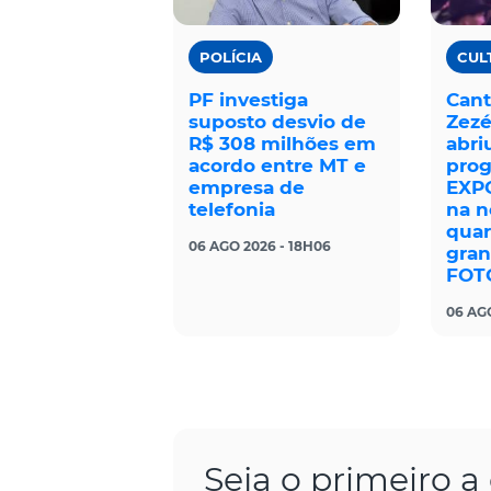
POLÍCIA
CUL
PF investiga
Cant
suposto desvio de
Zezé
R$ 308 milhões em
abri
acordo entre MT e
pro
empresa de
EXP
telefonia
na n
quar
06 AGO 2026 - 18H06
gran
FOT
06 AGO
Seja o primeiro 