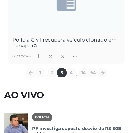
Polícia Civil recupera veículo clonado em
Tabaporã
09/07/2026
1
2
3
4
14
94
...
...
AO VIVO
POLÍCIA
PF investiga suposto desvio de R$ 308