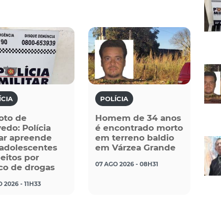
ÍCIA
POLÍCIA
oto de
Homem de 34 anos
edo: Polícia
é encontrado morto
tar apreende
em terreno baldio
 adolescentes
em Várzea Grande
eitos por
07 AGO 2026 - 08H31
ico de drogas
 2026 - 11H33