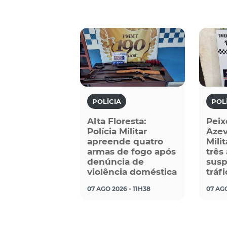
POLÍCIA
POL
Alta Floresta:
Peix
Polícia Militar
Azev
apreende quatro
Mili
armas de fogo após
três
denúncia de
susp
violência doméstica
tráf
07 AGO 2026 - 11H38
07 AGO