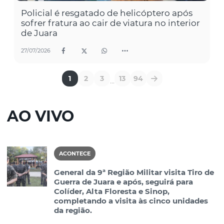
Policial é resgatado de helicóptero após
sofrer fratura ao cair de viatura no interior
de Juara
27/07/2026
1
2
3
13
94
...
AO VIVO
ACONTECE
General da 9ª Região Militar visita Tiro de
Guerra de Juara e após, seguirá para
Colíder, Alta Floresta e Sinop,
completando a visita às cinco unidades
da região.