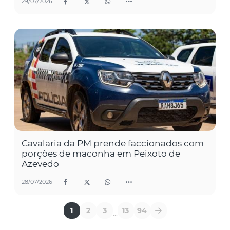
29/07/2026
Cavalaria da PM prende faccionados com
porções de maconha em Peixoto de
Azevedo
28/07/2026
1
2
3
13
94
...