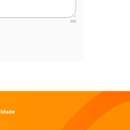
500
cidade