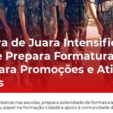
ra de Juara Intensif
 e Prepara Formatur
ara Promoções e At
s
lestras nas escolas, prepara solenidade de formatur
eu papel na formação cidadã e apoio à comunidade d