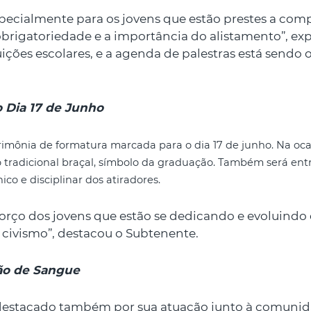
pecialmente para os jovens que estão prestes a comp
rigatoriedade e a importância do alistamento”, expli
ições escolares, e a agenda de palestras está sendo 
o Dia 17 de Junho
rimônia de formatura marcada par
a o dia 17 de junho. Na oc
 tradicional braçal, símbolo da graduação. Também será ent
co e disciplinar dos atiradores.
orço dos jovens que estão se dedicando e evoluindo
 civismo”, destacou o Subtenente.
ão de Sangue
e destacado também por sua atuação junto à comunid