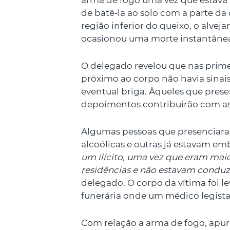
arma de fogo uma vez que estava
de batê-la ao solo com a parte d
região inferior do queixo, o alve
ocasionou uma morte instantâne
O delegado revelou que nas primei
próximo ao corpo não havia sinai
eventual briga. Àqueles que prese
depoimentos contribuirão com as
Algumas pessoas que presenciara
alcoólicas e outras já estavam e
um ilícito, uma vez que eram mai
residências e não estavam condu
delegado. O corpo da vítima foi 
funerária onde um médico legista
Com relação a arma de fogo, apur