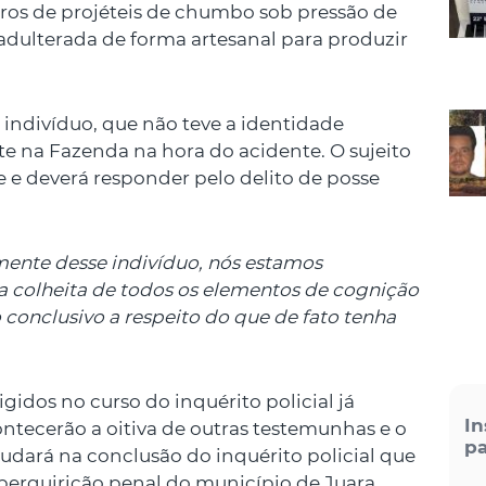
aros de projéteis de chumbo sob pressão de
dulterada de forma artesanal para produzir
 indivíduo, que não teve a identidade
te na Fazenda na hora do acidente. O sujeito
e e deverá responder pelo delito de posse
mente desse indivíduo, nós estamos
a colheita de todos os elementos de cognição
conclusivo a respeito do que de fato tenha
gidos no curso do inquérito policial já
In
ntecerão a oitiva de outras testemunhas e o
pa
judará na conclusão do inquérito policial que
perquirição penal do município de Juara.