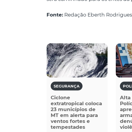
Fonte:
Redação Eberth Rodrigues
SEGURANÇA
POL
Ciclone
Alta
extratropical coloca
Políc
23 municípios de
apre
MT em alerta para
arma
ventos fortes e
denú
tempestades
viol