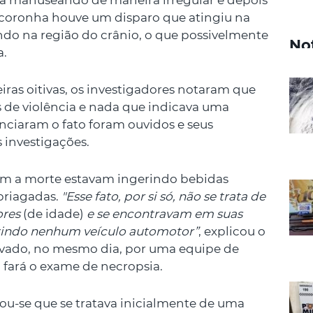
 a manuseando de maneira irregular e depois
a coronha houve um disparo que atingiu na
jando na região do crânio, o que possivelmente
No
a.
ras oitivas, os investigadores notaram que
s de violência e nada que indicava uma
nciaram o fato foram ouvidos e seus
 investigações.
m a morte estavam ingerindo bebidas
mbriagadas.
"Esse fato, por si só, não se trata de
ores
(de idade)
e se encontravam em suas
zindo nenhum veículo automotor”
, explicou o
levado, no mesmo dia, por uma equipe de
 fará o exame de necropsia.
ou-se que se tratava inicialmente de uma