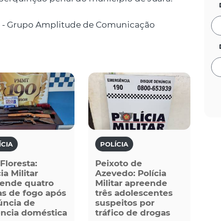
 - Grupo Amplitude de Comunicação
ÍCIA
POLÍCIA
 Floresta:
Peixoto de
ia Militar
Azevedo: Polícia
ende quatro
Militar apreende
s de fogo após
três adolescentes
ncia de
suspeitos por
ência doméstica
tráfico de drogas