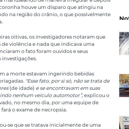
 a manuseando de maneira irregular e depois
a coronha houve um disparo que atingiu na
jando na região do crânio, o que possivelmente
No
a.
ras oitivas, os investigadores notaram que
s de violência e nada que indicava uma
nciaram o fato foram ouvidos e seus
 investigações.
m a morte estavam ingerindo bebidas
mbriagadas.
"Esse fato, por si só, não se trata de
ores
(de idade)
e se encontravam em suas
zindo nenhum veículo automotor”
, explicou o
levado, no mesmo dia, por uma equipe de
 fará o exame de necropsia.
ou-se que se tratava inicialmente de uma