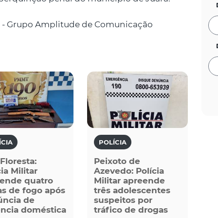
 - Grupo Amplitude de Comunicação
ÍCIA
POLÍCIA
 Floresta:
Peixoto de
ia Militar
Azevedo: Polícia
ende quatro
Militar apreende
s de fogo após
três adolescentes
ncia de
suspeitos por
ência doméstica
tráfico de drogas