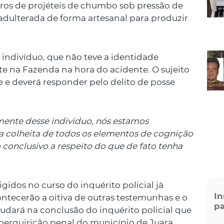
aros de projéteis de chumbo sob pressão de
dulterada de forma artesanal para produzir
 indivíduo, que não teve a identidade
te na Fazenda na hora do acidente. O sujeito
e e deverá responder pelo delito de posse
mente desse indivíduo, nós estamos
a colheita de todos os elementos de cognição
conclusivo a respeito do que de fato tenha
gidos no curso do inquérito policial já
In
ntecerão a oitiva de outras testemunhas e o
pa
judará na conclusão do inquérito policial que
perquirição penal do município de Juara.