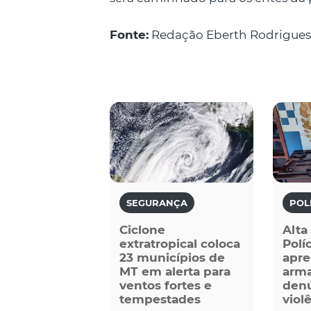
Fonte:
Redação Eberth Rodrigues
SEGURANÇA
POL
Ciclone
Alta
extratropical coloca
Políc
23 municípios de
apre
MT em alerta para
arma
ventos fortes e
denú
tempestades
viol