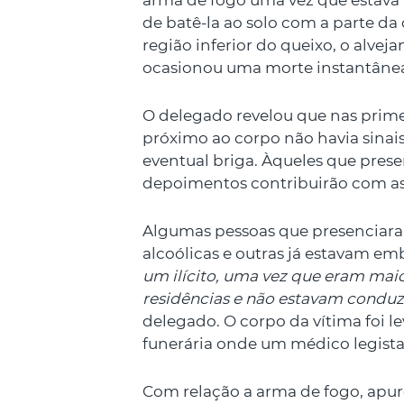
arma de fogo uma vez que estava
de batê-la ao solo com a parte d
região inferior do queixo, o alve
ocasionou uma morte instantâne
O delegado revelou que nas primei
próximo ao corpo não havia sinai
eventual briga. Àqueles que prese
depoimentos contribuirão com as
Algumas pessoas que presenciara
alcoólicas e outras já estavam e
um ilícito, uma vez que eram mai
residências e não estavam condu
delegado. O corpo da vítima foi 
funerária onde um médico legista
Com relação a arma de fogo, apur