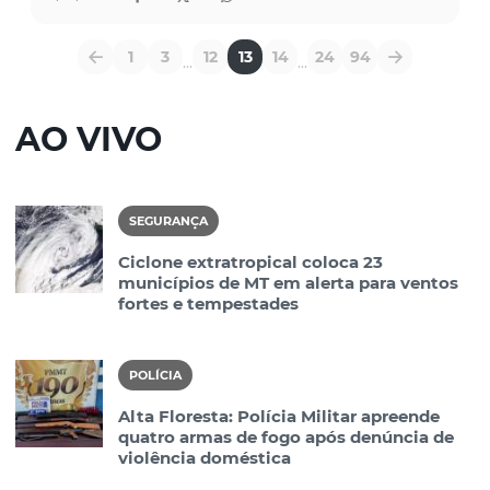
1
3
12
13
14
24
94
...
...
AO VIVO
SEGURANÇA
Ciclone extratropical coloca 23
municípios de MT em alerta para ventos
fortes e tempestades
POLÍCIA
Alta Floresta: Polícia Militar apreende
quatro armas de fogo após denúncia de
violência doméstica