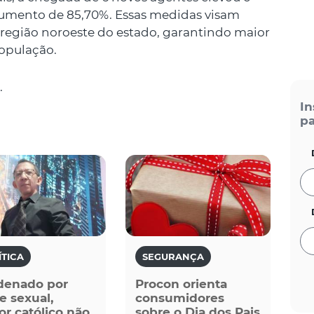
aumento de 85,70%. Essas medidas visam
 região noroeste do estado, garantindo maior
população.
.
In
pa
ÍTICA
SEGURANÇA
denado por
Procon orienta
e sexual,
consumidores
or católico não
sobre o Dia dos Pais