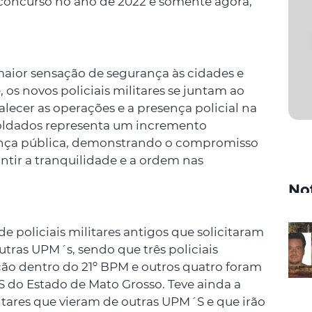
 concurso no ano de 2022 e somente agora,
aior sensação de segurança às cidades e
, os novos policiais militares se juntam ao
talecer as operações e a presença policial na
soldados representa um incremento
rança pública, demonstrando o compromisso
tir a tranquilidade e a ordem nas
No
oliciais militares antigos que solicitaram
utras UPM´s, sendo que três policiais
ão dentro do 21º BPM e outros quatro foram
do Estado de Mato Grosso. Teve ainda a
litares que vieram de outras UPM´S e que irão