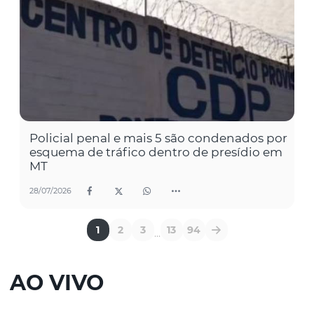
Policial penal e mais 5 são condenados por
esquema de tráfico dentro de presídio em
MT
28/07/2026
1
2
3
13
94
...
AO VIVO