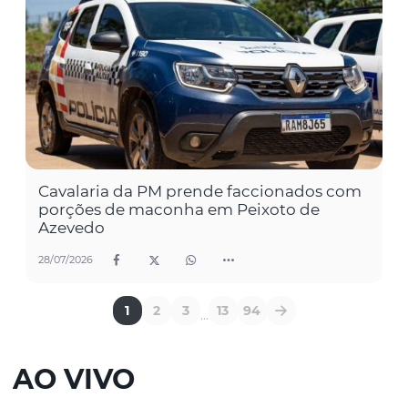
Cavalaria da PM prende faccionados com
porções de maconha em Peixoto de
Azevedo
28/07/2026
1
2
3
13
94
...
AO VIVO