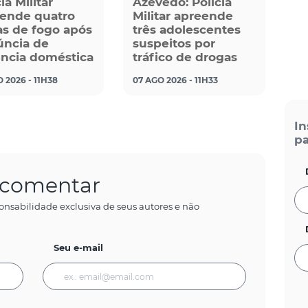
ia Militar
Azevedo: Polícia
ende quatro
Militar apreende
s de fogo após
três adolescentes
ncia de
suspeitos por
ência doméstica
tráfico de drogas
 2026 - 11H38
07 AGO 2026 - 11H33
In
pa
a comentar
onsabilidade exclusiva de seus autores e não
Seu e-mail