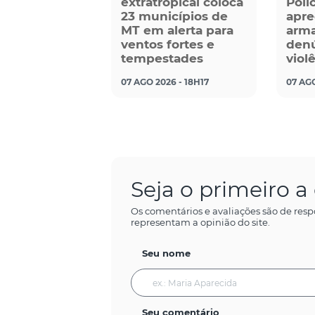
extratropical coloca
Políc
23 municípios de
apre
MT em alerta para
arma
ventos fortes e
denú
tempestades
viol
07 AGO 2026 - 18H17
07 AGO
Seja o primeiro 
Os comentários e avaliações são de resp
representam a opinião do site.
Seu nome
Seu comentário