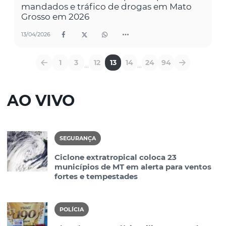
mandados e tráfico de drogas em Mato
Grosso em 2026
13/04/2026
1
3
12
13
14
24
94
...
...
AO VIVO
SEGURANÇA
Ciclone extratropical coloca 23
municípios de MT em alerta para ventos
fortes e tempestades
POLÍCIA