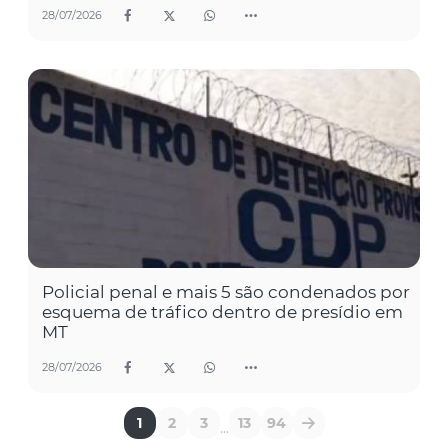
28/07/2026
Policial penal e mais 5 são condenados por
esquema de tráfico dentro de presídio em
MT
28/07/2026
1
2
3
13
94
...