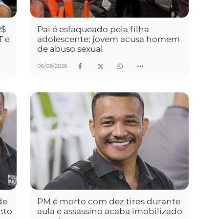
R$
Pai é esfaqueado pela filha
T e
adolescente; jovem acusa homem
de abuso sexual
06/08/2026
de
PM é morto com dez tiros durante
nto
aula e assassino acaba imobilizado