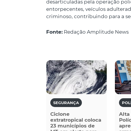
desarticuladas pela operação poli
entorpecentes, veículos adulter
criminoso, contribuindo para a s
Fonte:
Redação Amplitude News
SEGURANÇA
POL
Ciclone
Alta
extratropical coloca
Políc
23 municípios de
apre