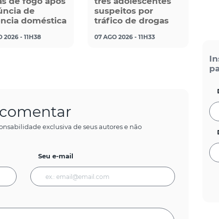
s de fogo após
três adolescentes
ncia de
suspeitos por
ência doméstica
tráfico de drogas
 2026 - 11H38
07 AGO 2026 - 11H33
In
pa
a comentar
onsabilidade exclusiva de seus autores e não
Seu e-mail