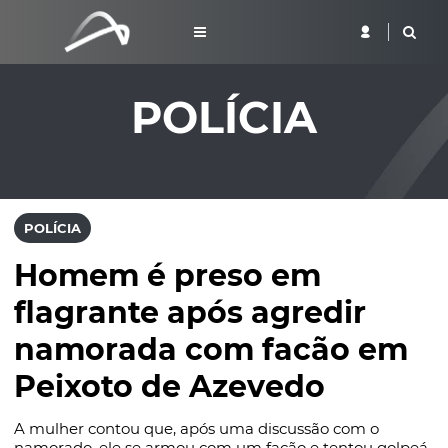
POLÍCIA
POLÍCIA
Homem é preso em
flagrante após agredir
namorada com facão em
Peixoto de Azevedo
A mulher contou que, após uma discussão com o
namorado, ele se armou com um facão e tentou golpeá-