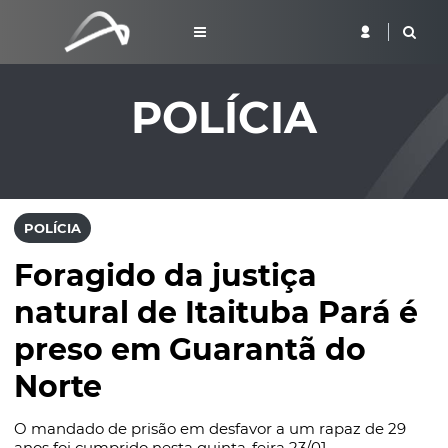
POLÍCIA
POLÍCIA
Foragido da justiça
natural de Itaituba Pará é
preso em Guarantã do
Norte
O mandado de prisão em desfavor a um rapaz de 29
anos foi cumprido nesta quinta-feira 23/01.