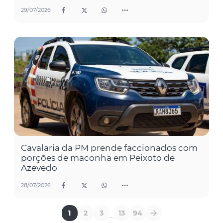
29/07/2026
Cavalaria da PM prende faccionados com
porções de maconha em Peixoto de
Azevedo
28/07/2026
1
2
3
13
94
...