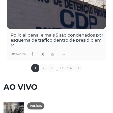
Policial penal e mais 5 são condenados por
esquema de tráfico dentro de presídio em
MT
28/07/2026
1
2
3
13
94
...
AO VIVO
POLÍCIA