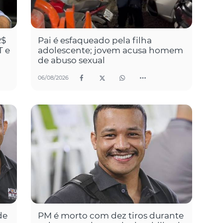
R$
Pai é esfaqueado pela filha
T e
adolescente; jovem acusa homem
de abuso sexual
06/08/2026
de
PM é morto com dez tiros durante