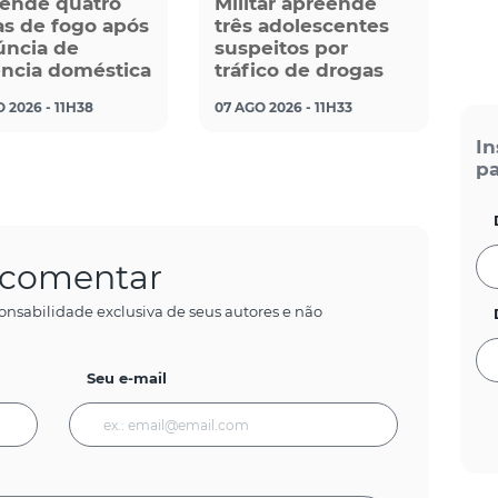
ende quatro
Militar apreende
s de fogo após
três adolescentes
ncia de
suspeitos por
ência doméstica
tráfico de drogas
 2026 - 11H38
07 AGO 2026 - 11H33
In
pa
a comentar
onsabilidade exclusiva de seus autores e não
Seu e-mail