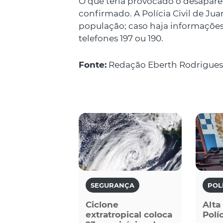
O que teria provocado o desapare
confirmado. A Polícia Civil de Jua
população; caso haja informações
telefones 197 ou 190.
Fonte:
Redação Eberth Rodrigues
SEGURANÇA
POL
Ciclone
Alta
extratropical coloca
Políc