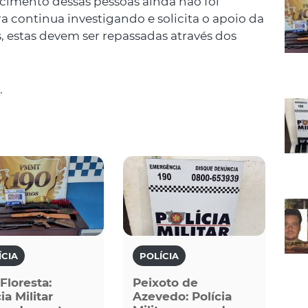
cimento dessas pessoas ainda não foi
ra continua investigando e solicita o apoio da
, estas devem ser repassadas através dos
.
ÍCIA
POLÍCIA
 Floresta:
Peixoto de
ia Militar
Azevedo: Polícia