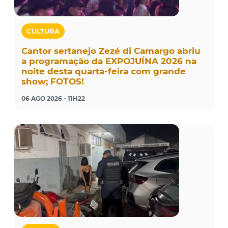
CULTURA
Cantor sertanejo Zezé di Camargo abriu
a programação da EXPOJUÍNA 2026 na
noite desta quarta-feira com grande
show; FOTOS!
06 AGO 2026 - 11H22