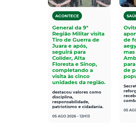
ACONTECE
SAÚ
General da 9ª
Ovit
Região Militar visita
apo
Tiro de Guerra de
de f
Juara e após,
aegy
seguirá para
mas 
Colíder, Alta
Ambi
Floresta e Sinop,
para
completando a
de p
visita às cinco
popu
unidades da região.
Secre
refor
destacou valores como
receb
disciplina,
comba
responsabilidade,
patriotismo e cidadania.
05 AGO
05 AGO 2026 - 12H13