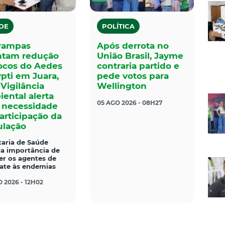
DE
POLÍTICA
rampas
Após derrota no
ntam redução
União Brasil, Jayme
ocos do Aedes
contraria partido e
pti em Juara,
pede votos para
Vigilância
Wellington
ental alerta
05 AGO 2026 - 08H27
 necessidade
articipação da
lação
taria de Saúde
ça importância de
er os agentes de
te às endemias
 2026 - 12H02