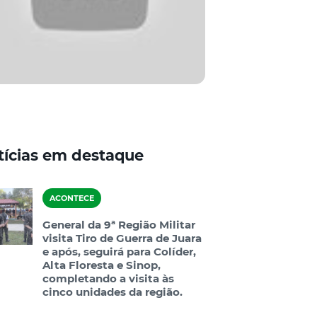
tícias em destaque
ACONTECE
General da 9ª Região Militar
visita Tiro de Guerra de Juara
e após, seguirá para Colíder,
Alta Floresta e Sinop,
completando a visita às
cinco unidades da região.