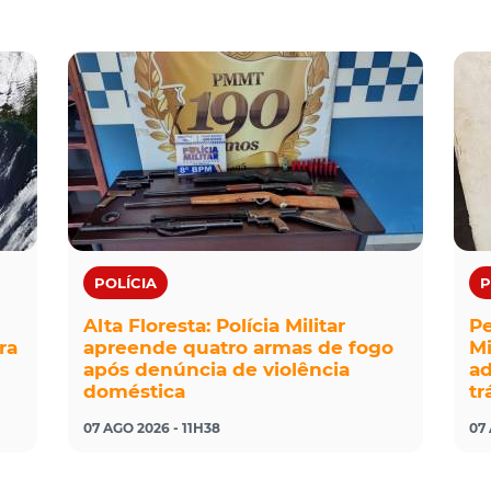
POLÍCIA
P
Alta Floresta: Polícia Militar
Pe
ra
apreende quatro armas de fogo
Mi
após denúncia de violência
ad
doméstica
tr
07 AGO 2026 - 11H38
07 