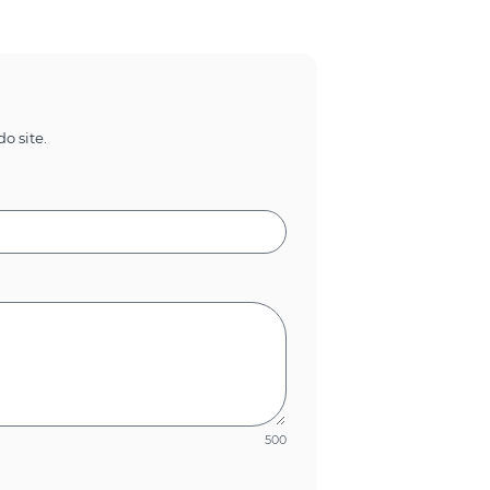
o site.
500