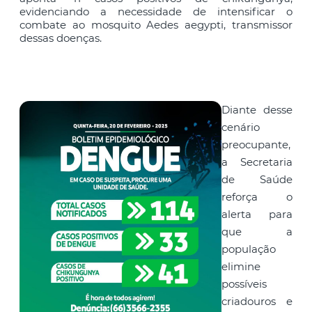
evidenciando a necessidade de intensificar o
combate ao mosquito Aedes aegypti, transmissor
dessas doenças.
Diante desse
cenário
preocupante,
a Secretaria
de Saúde
reforça o
alerta para
que a
população
elimine
possíveis
criadouros e