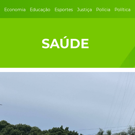
Economia
Educação
Esportes
Justiça
Polícia
Política
SAÚDE