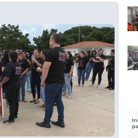
In
pa