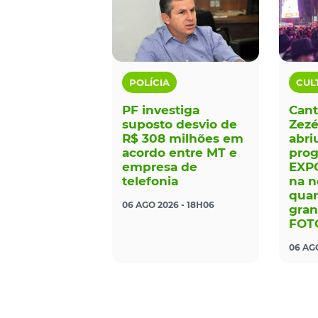
POLÍCIA
CUL
PF investiga
Cant
suposto desvio de
Zezé
R$ 308 milhões em
abri
acordo entre MT e
pro
empresa de
EXP
telefonia
na n
quar
06 AGO 2026 - 18H06
gran
FOT
06 AGO