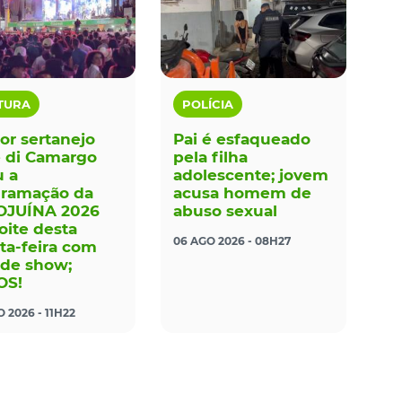
TURA
POLÍCIA
or sertanejo
Pai é esfaqueado
 di Camargo
pela filha
u a
adolescente; jovem
gramação da
acusa homem de
OJUÍNA 2026
abuso sexual
oite desta
06 AGO 2026 - 08H27
ta-feira com
de show;
OS!
 2026 - 11H22