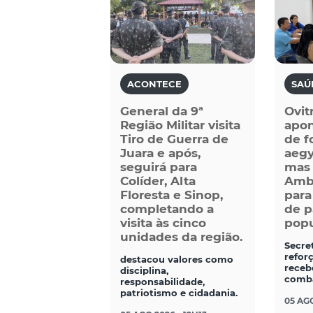
ACONTECE
SAÚ
General da 9ª
Ovit
Região Militar visita
apo
Tiro de Guerra de
de f
Juara e após,
aegy
seguirá para
mas 
Colíder, Alta
Ambi
Floresta e Sinop,
para
completando a
de p
visita às cinco
popu
unidades da região.
Secre
refor
destacou valores como
receb
disciplina,
comba
responsabilidade,
patriotismo e cidadania.
05 AGO