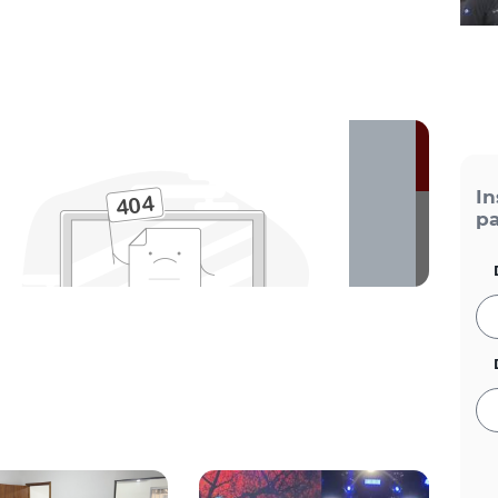
In
pa