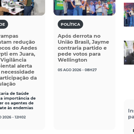
DE
POLÍTICA
rampas
Após derrota no
ntam redução
União Brasil, Jayme
ocos do Aedes
contraria partido e
pti em Juara,
pede votos para
Vigilância
Wellington
ental alerta
05 AGO 2026 - 08H27
 necessidade
articipação da
lação
taria de Saúde
ça importância de
er os agentes de
te às endemias
In
pa
 2026 - 12H02