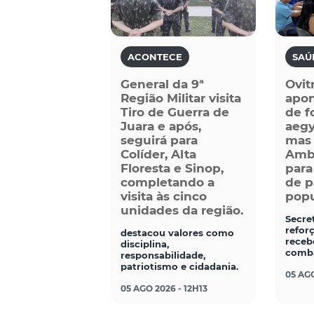
ACONTECE
SAÚ
General da 9ª
Ovit
Região Militar visita
apo
Tiro de Guerra de
de f
Juara e após,
aegy
seguirá para
mas 
Colíder, Alta
Ambi
Floresta e Sinop,
para
completando a
de p
visita às cinco
popu
unidades da região.
Secre
refor
destacou valores como
receb
disciplina,
comba
responsabilidade,
patriotismo e cidadania.
05 AGO
05 AGO 2026 - 12H13