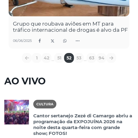
Grupo que roubava aviões em MT para
tráfico internacional de drogas é alvo da PF
06/06/2025
1
42
51
52
53
63
94
...
...
AO VIVO
CULTURA
Cantor sertanejo Zezé di Camargo abriu a
programação da EXPOJUÍNA 2026 na
noite desta quarta-feira com grande
show; FOTOS!