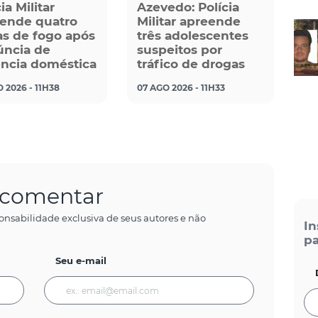
ia Militar
Azevedo: Polícia
ende quatro
Militar apreende
s de fogo após
três adolescentes
ncia de
suspeitos por
ência doméstica
tráfico de drogas
 2026 - 11H38
07 AGO 2026 - 11H33
a comentar
onsabilidade exclusiva de seus autores e não
In
pa
Seu e-mail