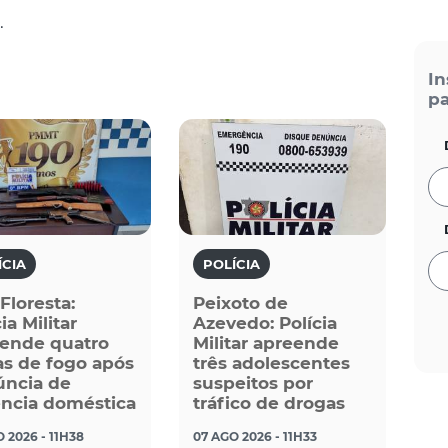
.
In
pa
ÍCIA
POLÍCIA
 Floresta:
Peixoto de
ia Militar
Azevedo: Polícia
ende quatro
Militar apreende
s de fogo após
três adolescentes
ncia de
suspeitos por
ência doméstica
tráfico de drogas
 2026 - 11H38
07 AGO 2026 - 11H33