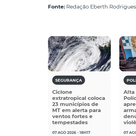
Fonte:
Redação Eberth Rodrigues
SEGURANÇA
POL
Ciclone
Alta
extratropical coloca
Políc
23 municípios de
apre
MT em alerta para
arma
ventos fortes e
denú
tempestades
viol
07 AGO 2026 - 18H17
07 AGO