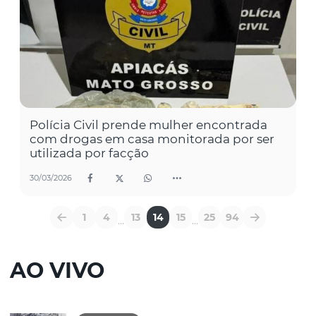
Polícia Civil prende mulher encontrada
com drogas em casa monitorada por ser
utilizada por facção
30/03/2026
1
4
13
14
15
25
94
...
...
AO VIVO