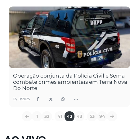
Operação conjunta da Polícia Civil e Sema
combate crimes ambientais em Terra Nova
Do Norte
13/10/2025
1
32
41
42
43
53
94
...
...