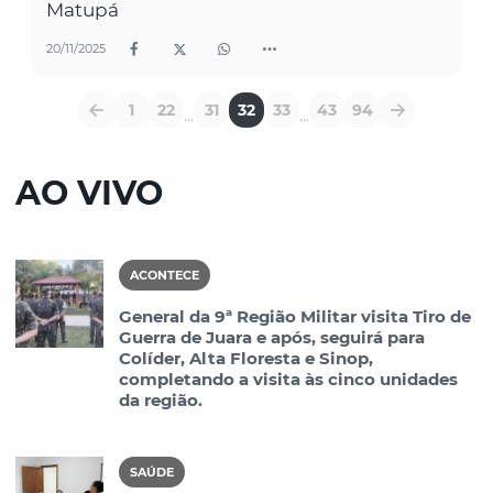
Matupá
20/11/2025
1
22
31
32
33
43
94
...
...
AO VIVO
ACONTECE
General da 9ª Região Militar visita Tiro de
Guerra de Juara e após, seguirá para
Colíder, Alta Floresta e Sinop,
completando a visita às cinco unidades
da região.
SAÚDE