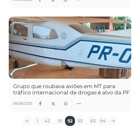
Grupo que roubava aviões em MT para
tráfico internacional de drogas é alvo da PF
06/06/2025
1
42
51
52
53
63
94
...
...