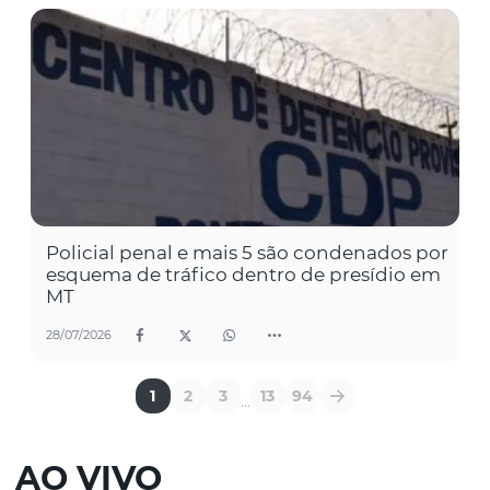
Policial penal e mais 5 são condenados por
esquema de tráfico dentro de presídio em
MT
28/07/2026
1
2
3
13
94
...
AO VIVO