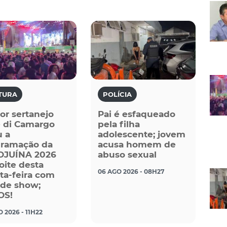
TURA
POLÍCIA
or sertanejo
Pai é esfaqueado
 di Camargo
pela filha
u a
adolescente; jovem
gramação da
acusa homem de
OJUÍNA 2026
abuso sexual
oite desta
06 AGO 2026 - 08H27
ta-feira com
de show;
OS!
 2026 - 11H22