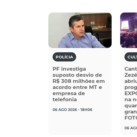
POLÍCIA
CUL
PF investiga
Cant
suposto desvio de
Zezé
R$ 308 milhões em
abri
acordo entre MT e
pro
empresa de
EXP
telefonia
na n
quar
06 AGO 2026 - 18H06
gran
FOT
06 AGO