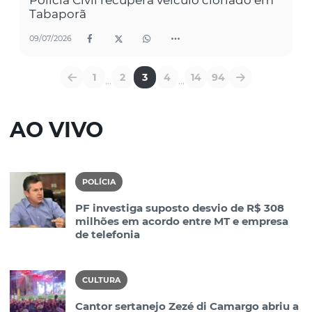
Tabaporã
09/07/2026
1
2
3
4
14
94
...
...
AO VIVO
POLÍCIA
PF investiga suposto desvio de R$ 308
milhões em acordo entre MT e empresa
de telefonia
CULTURA
Cantor sertanejo Zezé di Camargo abriu a