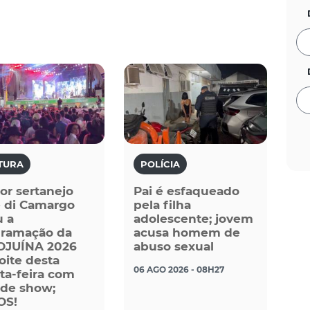
TURA
POLÍCIA
or sertanejo
Pai é esfaqueado
 di Camargo
pela filha
u a
adolescente; jovem
gramação da
acusa homem de
OJUÍNA 2026
abuso sexual
oite desta
06 AGO 2026 - 08H27
ta-feira com
de show;
OS!