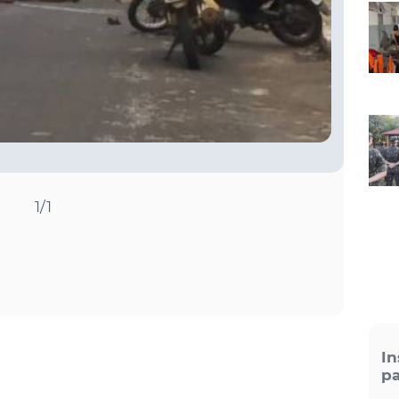
1
/1
In
pa