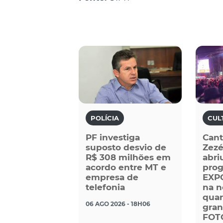
POLÍCIA
CUL
PF investiga
Cant
suposto desvio de
Zezé
R$ 308 milhões em
abri
acordo entre MT e
pro
empresa de
EXP
telefonia
na n
quar
06 AGO 2026 - 18H06
gran
FOT