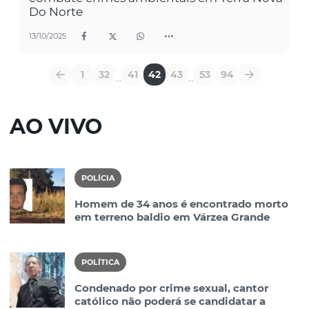
Do Norte
13/10/2025
1
32
41
42
43
53
94
...
...
AO VIVO
POLÍCIA
Homem de 34 anos é encontrado morto
em terreno baldio em Várzea Grande
POLÍTICA
Condenado por crime sexual, cantor
católico não poderá se candidatar a