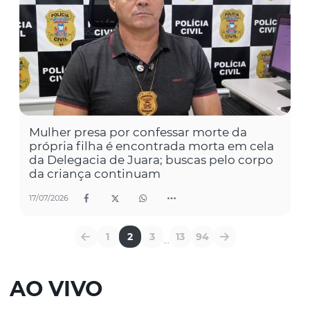
Mulher presa por confessar morte da
própria filha é encontrada morta em cela
da Delegacia de Juara; buscas pelo corpo
da criança continuam
17/07/2026
1
2
3
13
94
...
AO VIVO