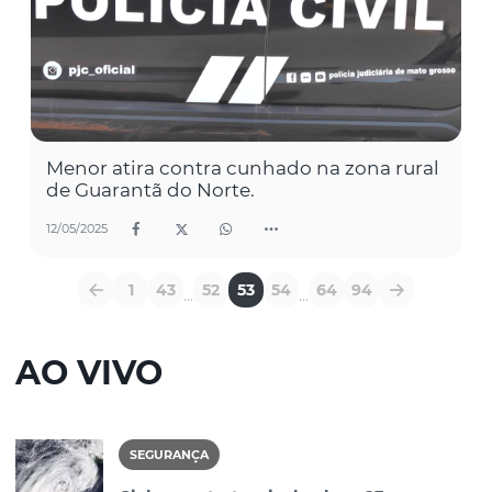
Menor atira contra cunhado na zona rural
de Guarantã do Norte.
12/05/2025
1
43
52
53
54
64
94
...
...
AO VIVO
SEGURANÇA