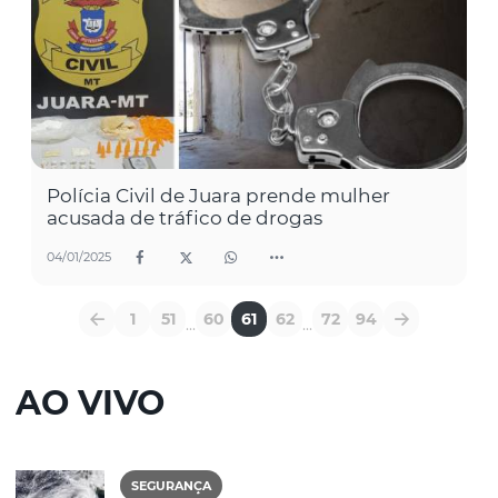
Polícia Civil de Juara prende mulher
acusada de tráfico de drogas
04/01/2025
1
51
60
61
62
72
94
...
...
AO VIVO
SEGURANÇA