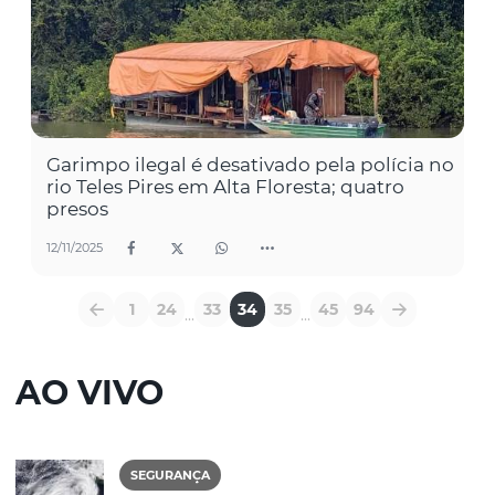
Garimpo ilegal é desativado pela polícia no
rio Teles Pires em Alta Floresta; quatro
presos
12/11/2025
1
24
33
34
35
45
94
...
...
AO VIVO
SEGURANÇA